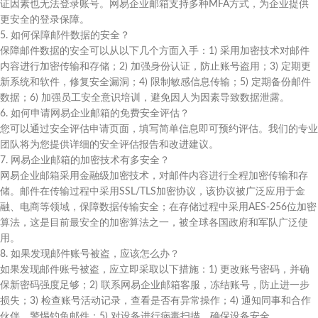
证因素也无法登录账号。网易企业邮箱支持多种MFA方式，为企业提供
更安全的登录保障。
5. 如何保障邮件数据的安全？
保障邮件数据的安全可以从以下几个方面入手：1) 采用加密技术对邮件
内容进行加密传输和存储；2) 加强身份认证，防止账号盗用；3) 定期更
新系统和软件，修复安全漏洞；4) 限制敏感信息传输；5) 定期备份邮件
数据；6) 加强员工安全意识培训，避免因人为因素导致数据泄露。
6. 如何申请网易企业邮箱的免费安全评估？
您可以通过安全评估申请页面，填写简单信息即可预约评估。我们的专业
团队将为您提供详细的安全评估报告和改进建议。
7. 网易企业邮箱的加密技术有多安全？
网易企业邮箱采用金融级加密技术，对邮件内容进行全程加密传输和存
储。邮件在传输过程中采用SSL/TLS加密协议，该协议被广泛应用于金
融、电商等领域，保障数据传输安全；在存储过程中采用AES-256位加密
算法，这是目前最安全的加密算法之一，被全球各国政府和军队广泛使
用。
8. 如果发现邮件账号被盗，应该怎么办？
如果发现邮件账号被盗，应立即采取以下措施：1) 更改账号密码，并确
保新密码强度足够；2) 联系网易企业邮箱客服，冻结账号，防止进一步
损失；3) 检查账号活动记录，查看是否有异常操作；4) 通知同事和合作
伙伴，警惕钓鱼邮件；5) 对设备进行病毒扫描，确保设备安全。