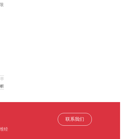
限
早
分析
联系我们
维经