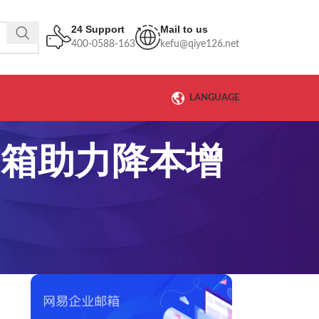
24 Support
Mail to us
400-0588-163
kefu@qiye126.net
LANGUAGE
邮箱助力降本增