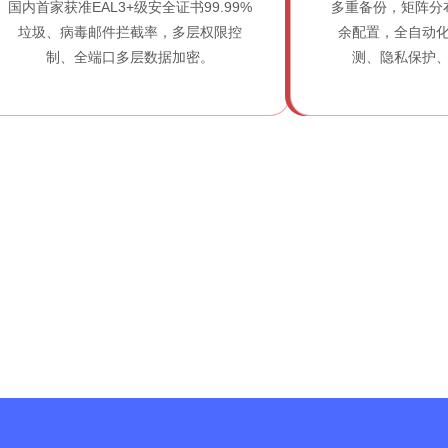
国内首家获准EAL3+级安全证书99.99%
多重备份，矩阵分
垃圾、病毒邮件拦截率，多层权限控
余配置，全自动
制、全端口多层数据加密。
测、隐私保护