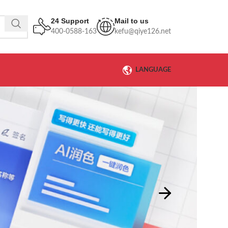
24 Support
Mail to us
400-0588-163
kefu@qiye126.net
LANGUAGE