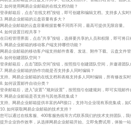
网易企业邮箱提供云盘文件共享、在线文档协作、智能日程管理、团队空
2. 如何使用网易企业邮箱的在线文档功能？
登录邮箱后，点击”在线文档”按钮，即可创建和编辑文档。支持多人实
3. 网易企业邮箱的云盘容量有多大？
网易企业邮箱的云盘容量根据套餐不同而不同，最高可提供无限容量。
4. 如何设置日程共享？
在日程管理界面，点击”共享”按钮，选择要共享的人员和权限，即可将日
5. 网易企业邮箱的移动客户端支持哪些功能？
网易企业邮箱的移动客户端支持邮件查看、发送、附件下载、云盘文件管
6. 如何创建团队空间？
登录邮箱后，点击”团队空间”按钮，按照指引创建团队空间，并邀请团队
7. 网易企业邮箱的协作功能是否支持多人同时编辑？
支持。网易企业邮箱的在线文档和表格支持多人同时编辑，所有修改实时
8. 如何设置邮件自动分类？
登录邮箱后，进入”设置”-“规则设置”，按照指引创建规则，即可实现邮
9. 网易企业邮箱是否支持与其他系统集成？
支持。网易企业邮箱提供丰富的API接口，支持与企业现有系统集成，如O
10. 如何获取网易企业邮箱的技术支持？
您可以通过在线客服、400客服热线等方式联系我们的技术支持团队，我们
提升企业协作效率，从选择网易企业邮箱开始。立即免费试用，体验一站