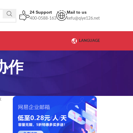
24 Support
Mail to us
400-0588-163
kefu@qiye126.net
LANGUAGE
协作
效