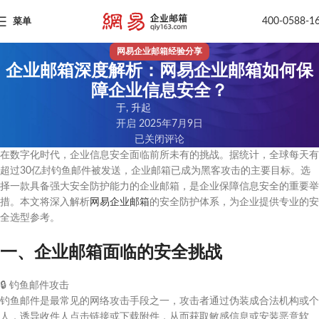
400-0588-1
菜单
网易企业邮箱经验分享
企业邮箱深度解析：网易企业邮箱如何保
障企业信息安全？
于, 升起
开启 2025年7月9日
已关闭评论
在数字化时代，企业信息安全面临前所未有的挑战。据统计，全球每天有
超过30亿封钓鱼邮件被发送，企业邮箱已成为黑客攻击的主要目标。选
择一款具备强大安全防护能力的企业邮箱，是企业保障信息安全的重要举
措。本文将深入解析
网易企业邮箱
的安全防护体系，为企业提供专业的安
全选型参考。
一、企业邮箱面临的安全挑战
🔒
钓鱼邮件攻击
钓鱼邮件是最常见的网络攻击手段之一，攻击者通过伪装成合法机构或个
人，诱导收件人点击链接或下载附件，从而获取敏感信息或安装恶意软