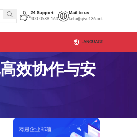
24 Support
Mail to us
400-0588-163
kefu@qiye126.net
LANGUAGE
现高效协作与安