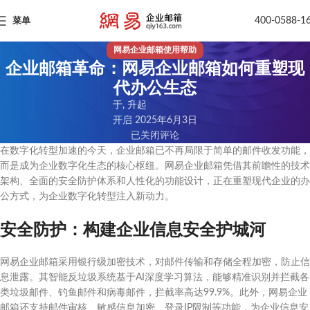
400-0588-1
菜单
网易企业邮箱使用帮助
企业邮箱革命：网易企业邮箱如何重塑现
代办公生态
于, 升起
开启 2025年6月3日
已关闭评论
在数字化转型加速的今天，企业邮箱已不再局限于简单的邮件收发功能，
而是成为企业数字化生态的核心枢纽。网易企业邮箱凭借其前瞻性的技术
架构、全面的安全防护体系和人性化的功能设计，正在重塑现代企业的办
公方式，为企业数字化转型注入新动力。
安全防护：构建企业信息安全护城河
网易企业邮箱采用银行级加密技术，对邮件传输和存储全程加密，防止信
息泄露。其智能反垃圾系统基于AI深度学习算法，能够精准识别并拦截各
类垃圾邮件、钓鱼邮件和病毒邮件，拦截率高达99.9%。此外，网易企业
邮箱还支持邮件审核、敏感信息加密、登录IP限制等功能，为企业信息安