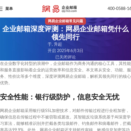
400-0588-1
菜单
网易企业邮箱常见问题
企业邮箱深度评测：网易企业邮箱凭什么
领先同行
于, 升起
开启 2025年6月3日
已关闭评论
在企业数字化转型的浪潮中，企业邮箱作为商务沟通的核心工具，其性能
和服务直接影响着企业的运营效率和信息安全。本文将从安全、功能、服
务、性价比等多个维度，深度评测网易企业邮箱，解析其领先同行的核心
优势。
安全性能：银行级防护，信息安全无忧
网易企业邮箱采用银行级SSL加密技术，对邮件传输过程进行全程加密，
确保信息在传输过程中不被窃取或篡改。其智能反垃圾系统基于AI深度学
习算法，能够精准识别并拦截各类垃圾邮件、钓鱼邮件和病毒邮件，拦截
率高达99.9%。此外，网易企业邮箱还支持邮件审核、敏感信息加密等功