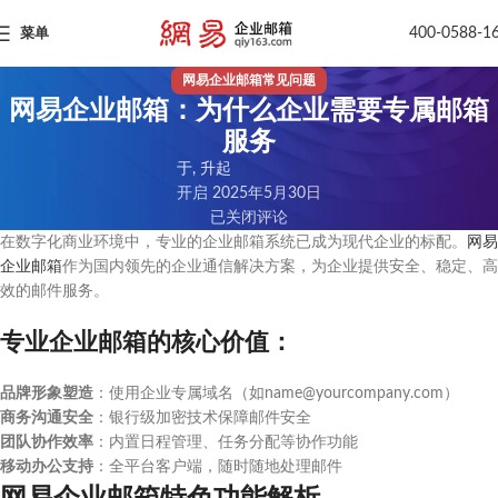
400-0588-1
菜单
网易企业邮箱常见问题
网易企业邮箱：为什么企业需要专属邮箱
服务
于, 升起
开启 2025年5月30日
已关闭评论
在数字化商业环境中，专业的企业邮箱系统已成为现代企业的标配。
网易
企业邮箱
作为国内领先的企业通信解决方案，为企业提供安全、稳定、高
效的邮件服务。
专业企业邮箱的核心价值：
品牌形象塑造
：使用企业专属域名（如name@yourcompany.com）
商务沟通安全
：银行级加密技术保障邮件安全
团队协作效率
：内置日程管理、任务分配等协作功能
移动办公支持
：全平台客户端，随时随地处理邮件
网易企业邮箱特色功能解析