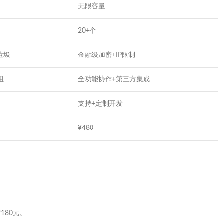
无限容量
20+个
垃圾
金融级加密+IP限制
组
全功能协作+第三方集成
支持+定制开发
¥480
180元。