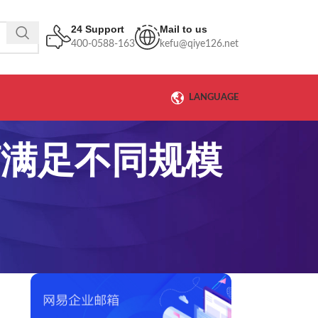
24 Support
Mail to us
400-0588-163
kefu@qiye126.net
LANGUAGE
何满足不同规模