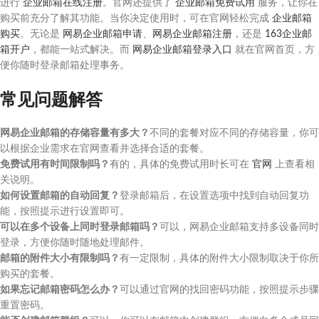
进行
企业邮箱在线注册
。官网还提供了
企业邮箱免费试用
服务，让你在
购买前充分了解其功能。当你决定使用时，可在官网轻松完成
企业邮箱
购买
。无论是
网易企业邮箱申请
、
网易企业邮箱注册
，还是
163企业邮
箱开户
，都能一站式解决。而
网易企业邮箱登录入口
就在官网首页，方
便你随时登录邮箱处理事务。
常见问题解答
网易企业邮箱的存储容量有多大？
不同的套餐对应不同的存储容量，你可
以根据企业需求在官网查看并选择合适的套餐。
免费试用有时间限制吗？
有的，具体的免费试用时长可在
官网
上查看相
关说明。
如何设置邮箱的自动回复？
登录邮箱后，在设置选项中找到自动回复功
能，按照提示进行设置即可。
可以在多个设备上同时登录邮箱吗？
可以，网易企业邮箱支持多设备同时
登录，方便你随时随地处理邮件。
邮箱的附件大小有限制吗？
有一定限制，具体的附件大小限制取决于你所
购买的套餐。
如果忘记邮箱密码怎么办？
可以通过官网的找回密码功能，按照提示步骤
重置密码。