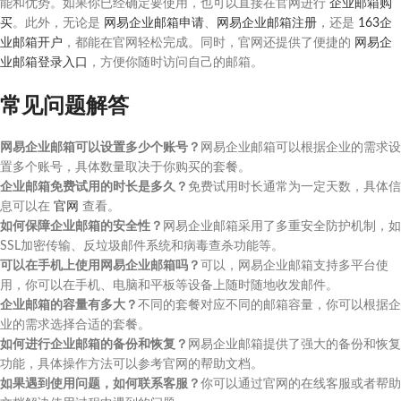
能和优势。如果你已经确定要使用，也可以直接在官网进行
企业邮箱购
买
。此外，无论是
网易企业邮箱申请
、
网易企业邮箱注册
，还是
163企
业邮箱开户
，都能在官网轻松完成。同时，官网还提供了便捷的
网易企
业邮箱登录入口
，方便你随时访问自己的邮箱。
常见问题解答
网易企业邮箱可以设置多少个账号？
网易企业邮箱可以根据企业的需求设
置多个账号，具体数量取决于你购买的套餐。
企业邮箱免费试用的时长是多久？
免费试用时长通常为一定天数，具体信
息可以在
官网
查看。
如何保障企业邮箱的安全性？
网易企业邮箱采用了多重安全防护机制，如
SSL加密传输、反垃圾邮件系统和病毒查杀功能等。
可以在手机上使用网易企业邮箱吗？
可以，网易企业邮箱支持多平台使
用，你可以在手机、电脑和平板等设备上随时随地收发邮件。
企业邮箱的容量有多大？
不同的套餐对应不同的邮箱容量，你可以根据企
业的需求选择合适的套餐。
如何进行企业邮箱的备份和恢复？
网易企业邮箱提供了强大的备份和恢复
功能，具体操作方法可以参考官网的帮助文档。
如果遇到使用问题，如何联系客服？
你可以通过官网的在线客服或者帮助