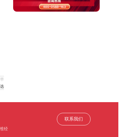
早
选
联系我们
维经