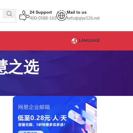
24 Support
Mail to us
400-0588-163
kefu@qiye126.net
LANGUAGE
慧之选