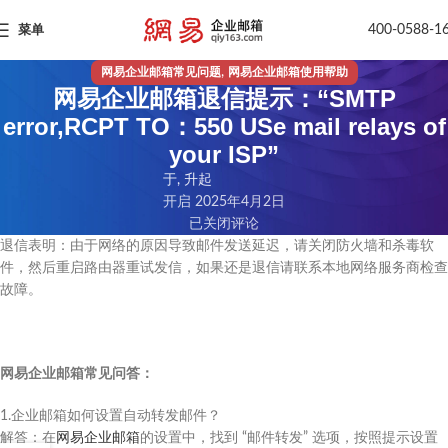
400-0588-1
菜单
,
网易企业邮箱常见问题
网易企业邮箱使用帮助
网易企业邮箱退信提示：“SMTP
error,RCPT TO：550 USe mail relays of
your ISP”
于, 升起
开启 2025年4月2日
已关闭评论
退信表明：由于网络的原因导致邮件发送延迟，请关闭防火墙和杀毒软
件，然后重启路由器重试发信，如果还是退信请联系本地网络服务商检查
故障。
网易企业邮箱常见问答：
1.企业邮箱如何设置自动转发邮件？​
解答：在
网易企业邮箱
的设置中，找到 “邮件转发” 选项，按照提示设置