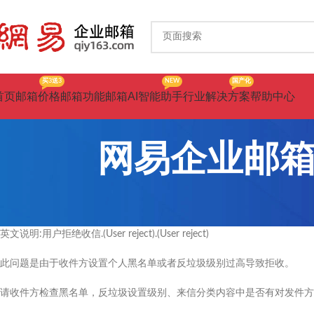
买3送3
NEW
国产化
首页
邮箱价格
邮箱功能
邮箱AI智能助手
行业解决方案
帮助中心
网易企业邮箱退信
英文说明:用户拒绝收信.(User reject).(User reject)
此问题是由于收件方设置个人黑名单或者反垃圾级别过高导致拒收。
请收件方检查黑名单，反垃圾设置级别、来信分类内容中是否有对发件方