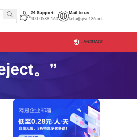
24 Support
Mail to us
400-0588-163
kefu@qiye126.net
LANGUAGE
ect。”