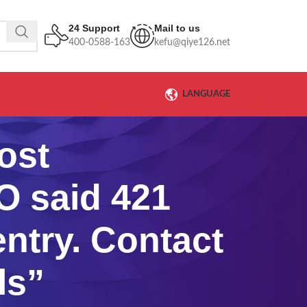
24 Support
Mail to us
400-0588-163
kefu@qiye126.net
LANGUAGE
st
O said 421
ntry. Contact
ls”