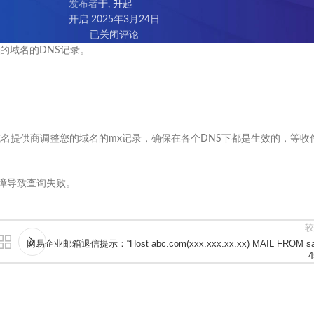
发布者
于, 升起
开启 2025年3月24日
已关闭评论
的域名的DNS记录。
。
域名提供商调整您的域名的mx记录，确保在各个DNS下都是生效的，等收
障导致查询失败。
较
网易企业邮箱退信提示：“Host abc.com(xxx.xxx.xx.xx) MAIL FROM sa
4