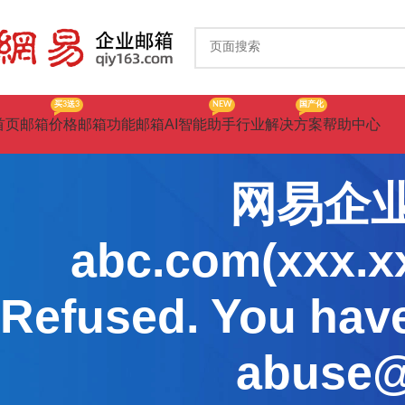
买3送3
NEW
国产化
首页
邮箱价格
邮箱功能
邮箱AI智能助手
行业解决方案
帮助中心
网易企业
abc.com(xxx.x
Refused. You have
abuse@