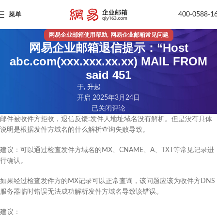
400-0588-1
菜单
,
网易企业邮箱使用帮助
网易企业邮箱常见问题
网易企业邮箱退信提示：“Host
abc.com(xxx.xxx.xx.xx) MAIL FROM
said 451
于, 升起
开启 2025年3月24日
已关闭评论
邮件被收件方拒收，退信反馈:发件人地址域名没有解析。但是没有具体
说明是根据发件方域名的什么解析查询失败导致。
建议：可以通过检查发件方域名的MX、CNAME、A、TXT等常见记录进
行确认。
如果经过检查发件方的MX记录可以正常查询，该问题应该为收件方DNS
服务器临时错误无法成功解析发件方域名导致该错误。
建议：