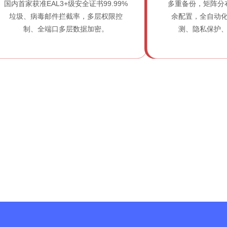
国内首家获准EAL3+级安全证书99.99%
多重备份，矩阵分
垃圾、病毒邮件拦截率，多层权限控
余配置，全自动
制、全端口多层数据加密。
测、隐私保护