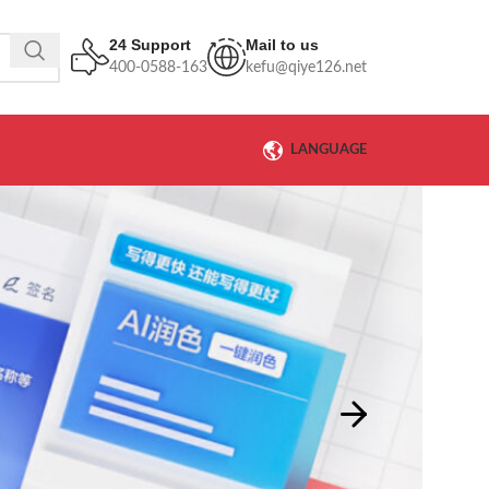
24 Support
Mail to us
400-0588-163
kefu@qiye126.net
LANGUAGE