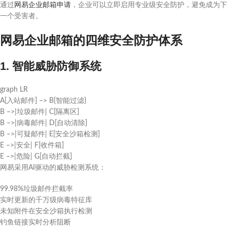
通过
网易企业邮箱申请
，企业可以立即启用专业级安全防护，避免成为下
一个受害者。
网易企业邮箱的四维安全防护体系
1. 智能威胁防御系统
graph LR
A[入站邮件] –> B{智能过滤}
B –>|垃圾邮件| C[隔离区]
B –>|病毒邮件| D[自动清除]
B –>|可疑邮件| E[安全沙箱检测]
E –>|安全| F[收件箱]
E –>|危险| G[自动拦截]
网易采用AI驱动的威胁检测系统：
99.98%垃圾邮件拦截率
实时更新的千万级病毒特征库
未知附件在安全沙箱执行检测
钓鱼链接实时分析阻断