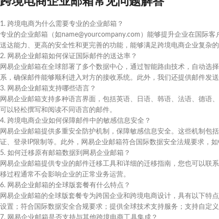
跨境电商企业邮箱常见问题解答
1. 跨境电商为什么需要专业的企业邮箱？
专业的企业邮箱（如name@yourcompany.com）能够提升企业
送达能力、更高的安全性和更完善的功能，能够满足跨境电商企业复杂的
2. 网易企业邮箱如何保证国际邮件的送达率？
网易企业邮箱在全球部署了多个数据中心，通过智能路由技术，自动选择
系，确保邮件能够顺利进入对方的接收系统。此外，我们还提供邮件发送
3. 网易企业邮箱支持哪些语言？
网易企业邮箱支持多种语言界面，包括英语、日语、韩语、法语、德语、
可以轻松撰写和阅读不同语言的邮件。
4. 跨境电商企业如何保障邮件中的敏感信息安全？
网易企业邮箱提供多重安全防护机制，保障敏感信息安全。这些机制包括：
证、登录IP限制等。此外，网易企业邮箱符合国际数据安全法规要求，如
5. 如何迁移原有邮箱数据到网易企业邮箱？
网易企业邮箱提供专业的邮件迁移工具和详细的迁移指南，您也可以联系
移过程通常不会影响企业的正常业务运营。
6. 网易企业邮箱的全球版套餐有什么特点？
网易企业邮箱的全球版套餐专为跨国企业和跨境电商设计，具有以下特点
设置；符合国际数据安全合规要求；提供全球技术支持服务；支持自定义
7. 网易企业邮箱是否支持与其他跨境电商工具集成？