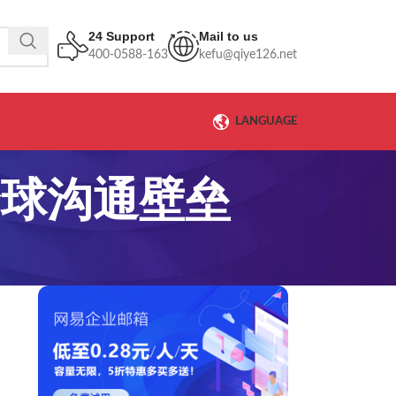
24 Support
Mail to us
400-0588-163
kefu@qiye126.net
LANGUAGE
全球沟通壁垒