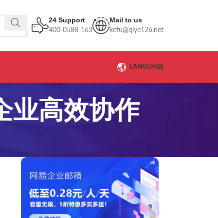
24 Support
Mail to us
400-0588-163
kefu@qiye126.net
LANGUAGE
企业高效协作