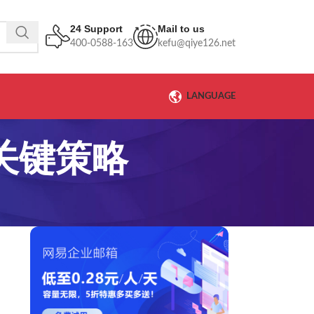
24 Support
Mail to us
400-0588-163
kefu@qiye126.net
LANGUAGE
关键策略