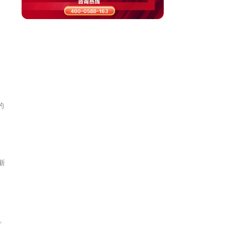
的
新
。