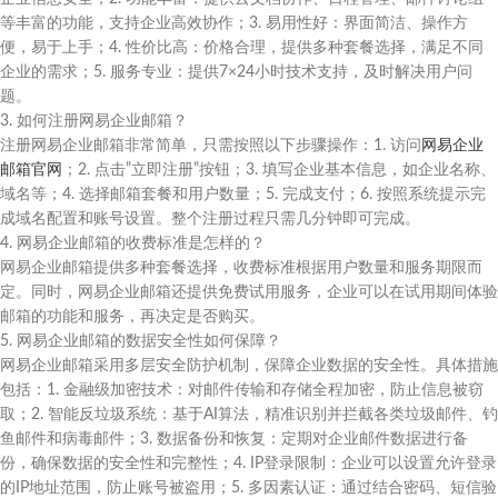
等丰富的功能，支持企业高效协作；3. 易用性好：界面简洁、操作方
便，易于上手；4. 性价比高：价格合理，提供多种套餐选择，满足不同
企业的需求；5. 服务专业：提供7×24小时技术支持，及时解决用户问
题。
3. 如何注册网易企业邮箱？
注册网易企业邮箱非常简单，只需按照以下步骤操作：1. 访问
网易企业
邮箱官网
；2. 点击”立即注册”按钮；3. 填写企业基本信息，如企业名称、
域名等；4. 选择邮箱套餐和用户数量；5. 完成支付；6. 按照系统提示完
成域名配置和账号设置。整个注册过程只需几分钟即可完成。
4. 网易企业邮箱的收费标准是怎样的？
网易企业邮箱提供多种套餐选择，收费标准根据用户数量和服务期限而
定。同时，网易企业邮箱还提供免费试用服务，企业可以在试用期间体验
邮箱的功能和服务，再决定是否购买。
5. 网易企业邮箱的数据安全性如何保障？
网易企业邮箱采用多层安全防护机制，保障企业数据的安全性。具体措施
包括：1. 金融级加密技术：对邮件传输和存储全程加密，防止信息被窃
取；2. 智能反垃圾系统：基于AI算法，精准识别并拦截各类垃圾邮件、钓
鱼邮件和病毒邮件；3. 数据备份和恢复：定期对企业邮件数据进行备
份，确保数据的安全性和完整性；4. IP登录限制：企业可以设置允许登录
的IP地址范围，防止账号被盗用；5. 多因素认证：通过结合密码、短信验