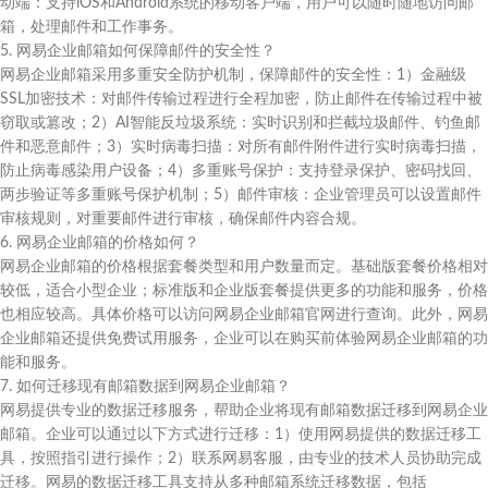
动端：支持iOS和Android系统的移动客户端，用户可以随时随地访问邮
箱，处理邮件和工作事务。
5. 网易企业邮箱如何保障邮件的安全性？
网易企业邮箱采用多重安全防护机制，保障邮件的安全性：1）金融级
SSL加密技术：对邮件传输过程进行全程加密，防止邮件在传输过程中被
窃取或篡改；2）AI智能反垃圾系统：实时识别和拦截垃圾邮件、钓鱼邮
件和恶意邮件；3）实时病毒扫描：对所有邮件附件进行实时病毒扫描，
防止病毒感染用户设备；4）多重账号保护：支持登录保护、密码找回、
两步验证等多重账号保护机制；5）邮件审核：企业管理员可以设置邮件
审核规则，对重要邮件进行审核，确保邮件内容合规。
6. 网易企业邮箱的价格如何？
网易企业邮箱的价格根据套餐类型和用户数量而定。基础版套餐价格相对
较低，适合小型企业；标准版和企业版套餐提供更多的功能和服务，价格
也相应较高。具体价格可以访问网易企业邮箱官网进行查询。此外，网易
企业邮箱还提供免费试用服务，企业可以在购买前体验网易企业邮箱的功
能和服务。
7. 如何迁移现有邮箱数据到网易企业邮箱？
网易提供专业的数据迁移服务，帮助企业将现有邮箱数据迁移到网易企业
邮箱。企业可以通过以下方式进行迁移：1）使用网易提供的数据迁移工
具，按照指引进行操作；2）联系网易客服，由专业的技术人员协助完成
迁移。网易的数据迁移工具支持从多种邮箱系统迁移数据，包括