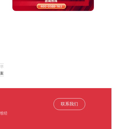
，
早
案
联系我们
维经