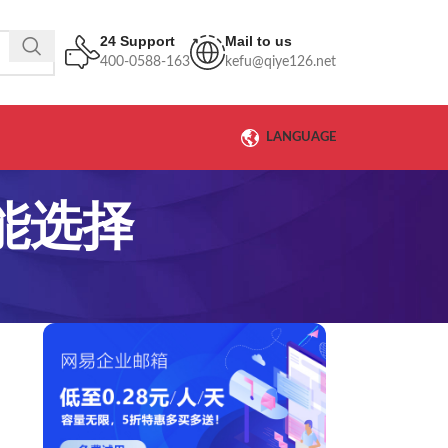
24 Support
Mail to us
400-0588-163
kefu@qiye126.net
LANGUAGE
能选择