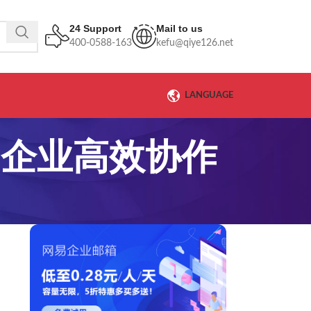
24 Support
Mail to us
400-0588-163
kefu@qiye126.net
LANGUAGE
力企业高效协作