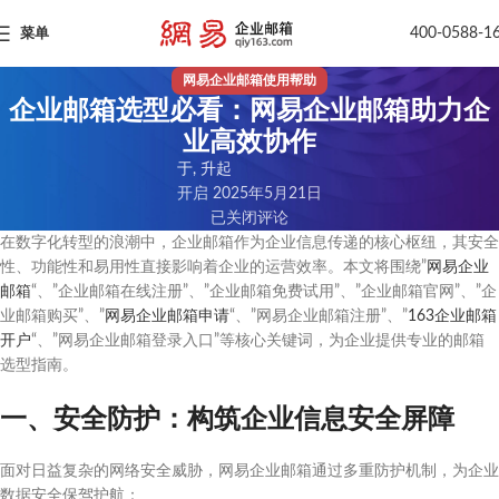
400-0588-1
菜单
网易企业邮箱使用帮助
企业邮箱选型必看：网易企业邮箱助力企
业高效协作
于, 升起
开启 2025年5月21日
已关闭评论
在数字化转型的浪潮中，企业邮箱作为企业信息传递的核心枢纽，其安全
性、功能性和易用性直接影响着企业的运营效率。本文将围绕”
网易企业
邮箱
“、”企业邮箱在线注册”、”企业邮箱免费试用”、”企业邮箱官网”、”企
业邮箱购买”、”
网易企业邮箱申请
“、”网易企业邮箱注册”、”
163企业邮箱
开户
“、”网易企业邮箱登录入口”等核心关键词，为企业提供专业的邮箱
选型指南。
一、安全防护：构筑企业信息安全屏障
面对日益复杂的网络安全威胁，网易企业邮箱通过多重防护机制，为企业
数据安全保驾护航：