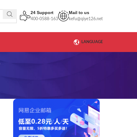
24 Support
Mail to us
400-0588-163
kefu@qiye126.net
LANGUAGE
箱