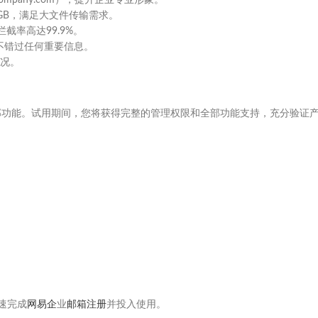
ompany.com），提升企业专业形象。
GB，满足大文件传输需求。
截率高达99.9%。
，不错过任何重要信息。
况。
部功能。试用期间，您将获得完整的管理权限和全部功能支持，充分验证
速完成
网易企
业
邮箱注册
并投入使用。