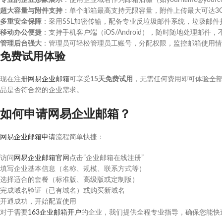
专业的企业形象展示
：使用企业域名作为邮箱后缀（如yourname@yourc
超大容量与附件支持
：单个邮箱最高支持无限容量，附件上传最大可达3
多重安全保障
：采用SSL加密传输，配备专业反垃圾邮件系统，垃圾邮件拦
移动办公便捷
：支持手机客户端（iOS/Android），随时随地处理邮件
管理后台强大
：管理员可轻松管理员工账号，分配权限，监控邮箱使用情
免费试用体验
现在注册
网易企业邮箱
可享受
15天免费试用
，无需任何费用即可体验全
品是否符合您的企业需求。
如何申请网易企业邮箱？
网易企业邮箱申请
流程简单快捷：
访问
网易企业邮箱官网
点击”企业邮箱在线注册”
填写企业基本信息（名称、规模、联系方式等）
选择适合的套餐（标准版、高级版或定制版）
完成域名验证（已有域名）或购买新域名
开通成功，开始配置使用
对于需要
163企业邮箱开户
的企业，我们提供全程专业指导，确保您能快