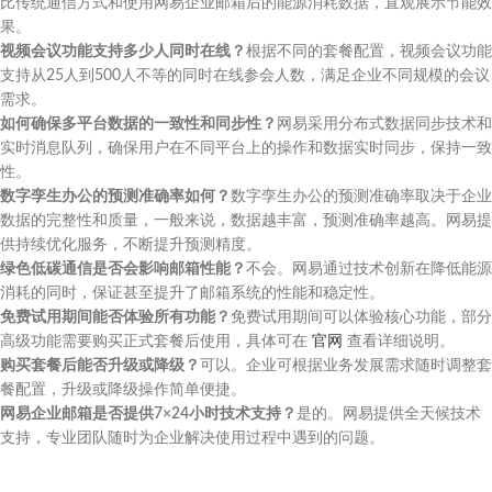
比传统通信方式和使用网易企业邮箱后的能源消耗数据，直观展示节能效
果。
视频会议功能支持多少人同时在线？
根据不同的套餐配置，视频会议功能
支持从25人到500人不等的同时在线参会人数，满足企业不同规模的会议
需求。
如何确保多平台数据的一致性和同步性？
网易采用分布式数据同步技术和
实时消息队列，确保用户在不同平台上的操作和数据实时同步，保持一致
性。
数字孪生办公的预测准确率如何？
数字孪生办公的预测准确率取决于企业
数据的完整性和质量，一般来说，数据越丰富，预测准确率越高。网易提
供持续优化服务，不断提升预测精度。
绿色低碳通信是否会影响邮箱性能？
不会。网易通过技术创新在降低能源
消耗的同时，保证甚至提升了邮箱系统的性能和稳定性。
免费试用期间能否体验所有功能？
免费试用期间可以体验核心功能，部分
高级功能需要购买正式套餐后使用，具体可在
官网
查看详细说明。
购买套餐后能否升级或降级？
可以。企业可根据业务发展需求随时调整套
餐配置，升级或降级操作简单便捷。
网易企业邮箱是否提供7×24小时技术支持？
是的。网易提供全天候技术
支持，专业团队随时为企业解决使用过程中遇到的问题。