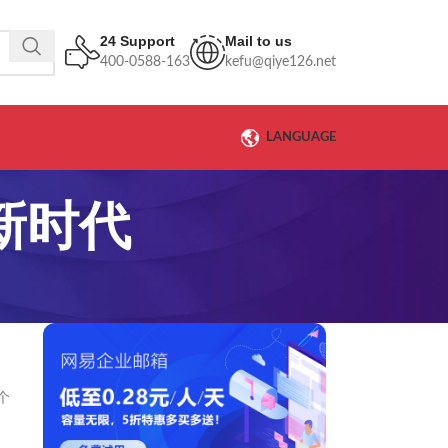
24 Support
Mail to us
400-0588-163
kefu@qiye126.net
LANGUAGE
新时代
个