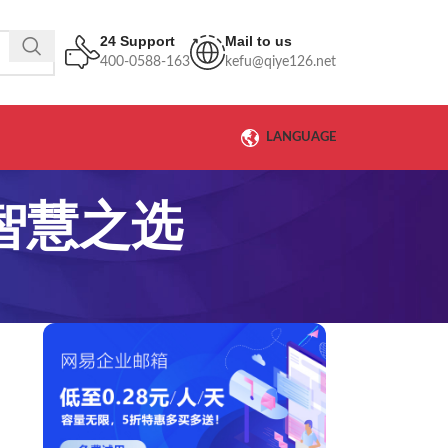
24 Support
Mail to us
400-0588-163
kefu@qiye126.net
LANGUAGE
智慧之选