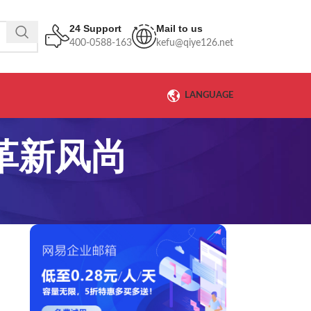
24 Support
Mail to us
400-0588-163
kefu@qiye126.net
LANGUAGE
革新风尚