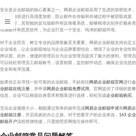
安全是企业邮箱的核心要素之一。网易企业邮箱采用了先进的加密技术，
对邮件内容进行高强度加密，防止邮件在传输和存储过程中被窃取或篡
改。同时，其智能的反垃圾邮件和反病毒系统，能够精准识别并拦截各类
垃圾邮件和恶意软件，为企业打造一个安全、纯净的邮箱环境。
对于企业而言，树立专业的品牌形象至关重要。网易企业邮箱支持自定义
企业域名，让企业邮箱地址与企业品牌紧密结合，增强了企业的专业性和
辨识度。此外，便捷的管理后台为企业管理员提供了极大的便利。管理员
可以轻松管理员工邮箱账号，设置权限，监控邮件动态，确保企业信息的
安全和有序流通。
如果你正在寻找一款可靠的企业邮箱，不妨前往
网易企业邮箱官网
进行
企
业邮箱在线注册
，并申请
网易企业邮箱免费试用
。官网提供了详细的套餐
信息，企业可以根据自身需求和预算进行选择，轻松完成
企业邮箱购买
。
无论企业规模大小，都能通过简单的操作完成
网易企业邮箱申请
和
网易企
业邮箱注册
，开启高效的办公之旅。对于想要开户的企业来说，
163 企业
邮箱开户
流程简便快捷，只需按照官网指引操作即可。