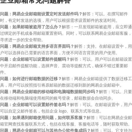
企业邮箱常见问题解答
问题：网易企业邮箱能设置定时发送邮件吗？
解答：可以。在撰写邮件
时，有定时发送的选项，用户可以根据需求设置邮件的发送时间。
问题：如果邮箱被盗用了怎么办？
解答：一旦发现邮箱被盗用，应立即通
过绑定的手机或备用邮箱重置密码。同时，可以联系网易企业邮箱客服，
寻求进一步的安全帮助。
问题：网易企业邮箱支持多语言界面吗？
解答：支持。在邮箱设置中，用
户可以选择自己需要的语言界面，方便不同语言背景的用户使用。
问题：企业邮箱可以设置邮件提醒吗？
解答：可以。用户可以在邮箱设置
中开启邮件提醒功能，选择声音、震动等提醒方式，确保不错过重要邮
件。
问题：如何进行邮箱数据的迁移？
解答：网易企业邮箱提供了数据迁移工
具，用户可以按照指引将原邮箱的数据迁移到新的网易企业邮箱中。
问题：网易企业邮箱的移动端和电脑端数据能同步吗？
解答：可以。只要
在移动端和电脑端使用相同的账号登录，邮箱数据会自动同步。
问题：企业邮箱可以设置邮件签名吗？
解答：可以。在邮箱设置中，用户
可以自定义邮件签名，包括企业 logo、联系方式等信息。
问题：如果遇到邮箱使用问题，如何联系客服？
解答：可以在网易企业邮
箱官网查找客服联系方式，包括在线客服、客服电话等，随时获取帮助。
问题：网易企业邮箱可以与其他办公软件集成吗？
解答：可以。它支持与