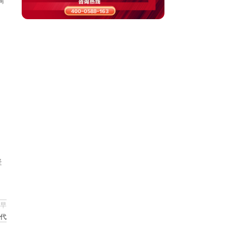
满
疑
早
代