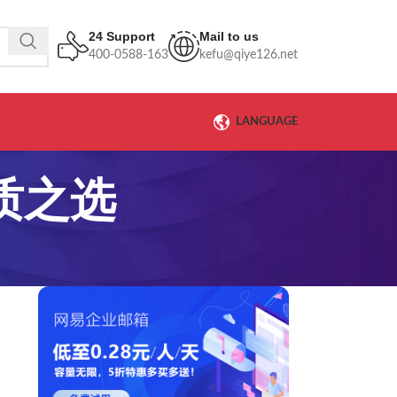
24 Support
Mail to us
400-0588-163
kefu@qiye126.net
LANGUAGE
质之选