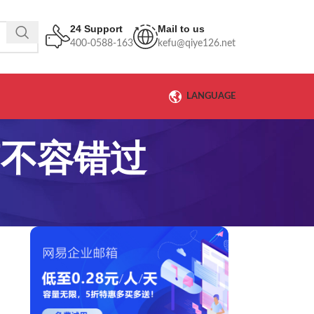
24 Support
Mail to us
400-0588-163
kefu@qiye126.net
LANGUAGE
箱不容错过