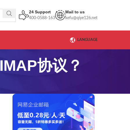
24 Support
Mail to us
400-0588-163
kefu@qiye126.net
LANGUAGE
IMAP协议？