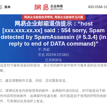
400-0588-1
菜单
,
网易企业邮箱使用帮助
网易企业邮箱常见问题
网易企业邮箱退信提示：“host
[xxx.xxx.xx.xx] said：554 sorry, Spam
detected by SpamAssassin (# 5.3.4) (in
reply to end of DATA command)”
于, 升起
开启 2025年3月28日
已关闭评论
这是对方服务器返回的退信，表示您的邮件命中收件方服务器的反垃圾策
略。
1、建议调整邮件主题、内容，尝试重新发送。
2、请测试发送内容较简单的邮件：如果邮件成功到达，则可能是由于邮
件内容而拒收邮件；如果邮件投递失败，则可能是由于使用的IP而拒收邮
件，可再测试在其他IP上发送。