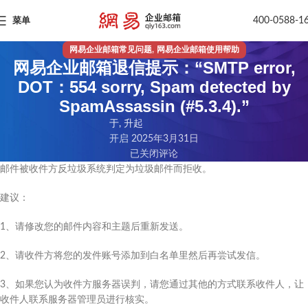
400-0588-1
菜单
,
网易企业邮箱常见问题
网易企业邮箱使用帮助
网易企业邮箱退信提示：“SMTP error,
DOT：554 sorry, Spam detected by
SpamAssassin (#5.3.4).”
于, 升起
开启 2025年3月31日
已关闭评论
邮件被收件方反垃圾系统判定为垃圾邮件而拒收。
建议：
1、请修改您的邮件内容和主题后重新发送。
2、请收件方将您的发件账号添加到白名单里然后再尝试发信。
3、如果您认为收件方服务器误判，请您通过其他的方式联系收件人，让
收件人联系服务器管理员进行核实。