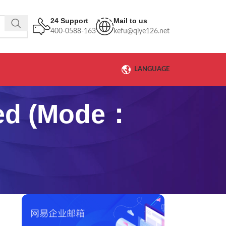
24 Support
Mail to us
400-0588-163
kefu@qiye126.net
LANGUAGE
 (Mode：