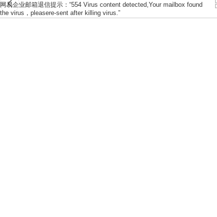
网易企业邮箱退信提示：“554 Virus content detected,Your mailbox found
the virus，pleasere-sent after killing virus.”