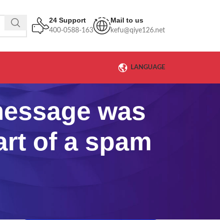
24 Support
Mail to us
400-0588-163
kefu@qiye126.net
LANGUAGE
ssage was
art of a spam