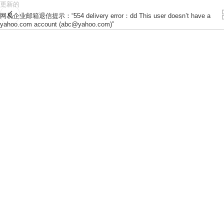
更新的
网易企业邮箱退信提示：“554 delivery error：dd This user doesn’t have a
yahoo.com account (abc@yahoo.com)”