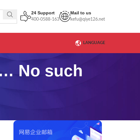
24 Support
Mail to us
400-0588-163
kefu@qiye126.net
LANGUAGE
 No such