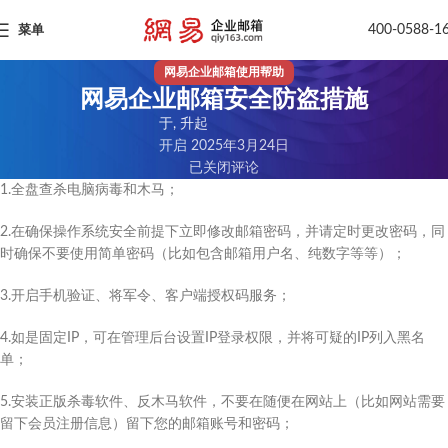
400-0588-1
菜单
网易企业邮箱使用帮助
网易企业邮箱安全防盗措施
于, 升起
开启 2025年3月24日
已关闭评论
1.全盘查杀电脑病毒和木马；
2.在确保操作系统安全前提下立即修改邮箱密码，并请定时更改密码，同
时确保不要使用简单密码（比如包含邮箱用户名、纯数字等等）；
3.开启手机验证、将军令、客户端授权码服务；
4.如是固定IP，可在管理后台设置IP登录权限，并将可疑的IP列入黑名
单；
5.安装正版杀毒软件、反木马软件，不要在随便在网站上（比如网站需要
留下会员注册信息）留下您的邮箱账号和密码；