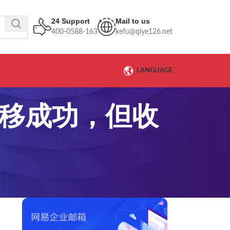
24 Support
Mail to us
400-0588-163
kefu@qiye126.net
LANGUAGE
转移成功，但收