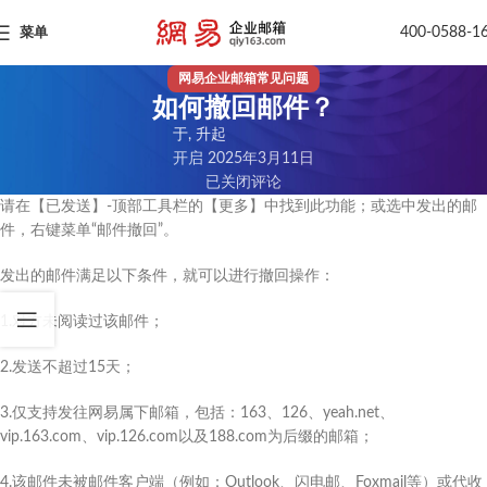
400-0588-1
菜单
网易企业邮箱常见问题
如何撤回邮件？
于, 升起
开启 2025年3月11日
已关闭评论
请在【已发送】-顶部工具栏的【更多】中找到此功能；或选中发出的邮
件，右键菜单“邮件撤回”。
发出的邮件满足以下条件，就可以进行撤回操作：
1.对方未阅读过该邮件；
2.发送不超过15天；
3.仅支持发往网易属下邮箱，包括：163、126、yeah.net、
vip.163.com、vip.126.com以及188.com为后缀的邮箱；
4.该邮件未被邮件客户端（例如：Outlook、闪电邮、Foxmail等）或代收