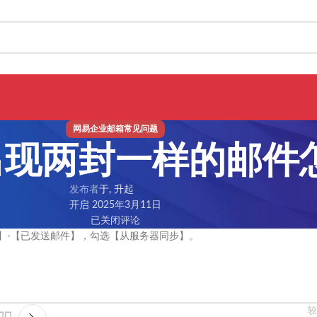
网易企业邮箱常见问题
出现两封一样的邮件
发布者
于, 升起
开启 2025年3月11日
已关闭评论
】-【已发送邮件】，勾选【从服务器同步】。
较