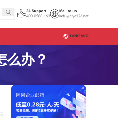
24 Support
Mail to us
400-0588-163
kefu@qiye126.net
LANGUAGE
怎么办？
早