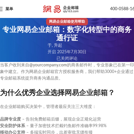
400-0588-1
菜单
网易企业邮箱使用帮助
专业网易企业邮箱：数字化转型中的商务
通行证
于, 升起
开启 2025年7月30日
已关闭评论
当客户收到来自
@yourcompany.com
的商务邮件时，专业形象已在第一印
象中建立。作为网易企业邮箱官方授权服务商，我们帮助3000+企业通过
专业邮箱系统提升商务沟通品质。
为什么优秀企业选择
网易企业邮箱
？
在企业邮箱购买决策中，管理者最应关注三大维度：
品牌专业度
– 告别免费邮箱后缀，展现企业正规化运营
安全防护体系
– 量子加密技术拦截钓鱼邮件准确率99.98%
移动办公支持
– 多端实时同步，出差审批无缝衔接