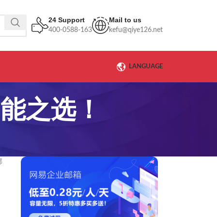
24 Support
Mail to us
400-0588-163
kefu@qiye126.net
LANGUAGE
智能之选！
邮