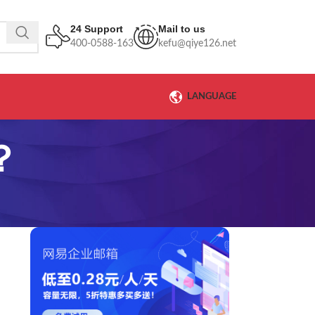
24 Support
Mail to us
400-0588-163
kefu@qiye126.net
LANGUAGE
？