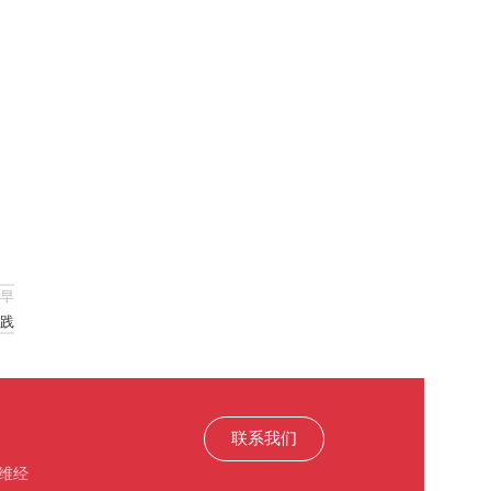
早
践
联系我们
维经