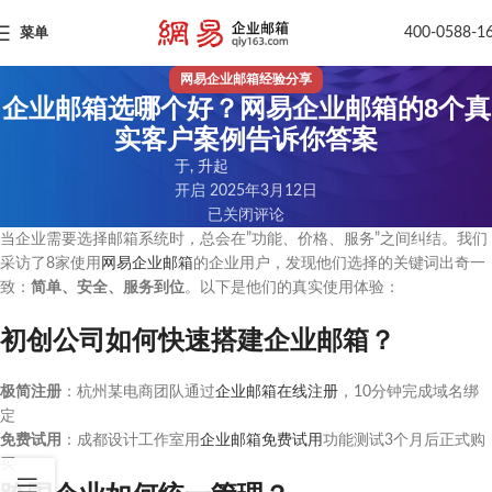
400-0588-1
菜单
网易企业邮箱经验分享
企业邮箱选哪个好？网易企业邮箱的8个真
实客户案例告诉你答案
于, 升起
开启 2025年3月12日
已关闭评论
当企业需要选择邮箱系统时，总会在”功能、价格、服务”之间纠结。我们
采访了8家使用
网易企业邮箱
的企业用户，发现他们选择的关键词出奇一
致：
简单、安全、服务到位
。以下是他们的真实使用体验：
初创公司如何快速搭建企业邮箱？
极简注册
：杭州某电商团队通过
企业邮箱在线注册
，10分钟完成域名绑
定
免费试用
：成都设计工作室用
企业邮箱免费试用
功能测试3个月后正式购
买