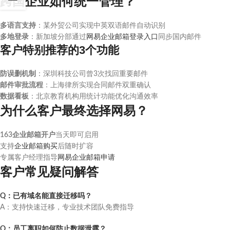
跨国企业如何统一管理？
多语言支持
：某外贸公司实现中英双语邮件自动识别
多地登录
：新加坡分部通过
网易企业邮箱登录入口
同步国内邮件
客户特别推荐的3个功能
防误删机制
：深圳科技公司曾3次找回重要邮件
邮件审批流程
：上海律所实现合同邮件双重确认
数据看板
：北京教育机构用统计功能优化沟通效率
为什么客户最终选择网易？
163企业邮箱开户
当天即可启用
支持
企业邮箱购买
后随时扩容
专属客户经理指导
网易企业邮箱申请
客户常见疑问解答
Q：已有域名能直接迁移吗？
A：支持快速迁移，专业技术团队免费指导
Q：员工离职如何防止数据泄露？