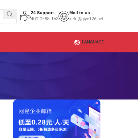
24 Support
Mail to us
400-0588-163
kefu@qiye126.net
LANGUAGE